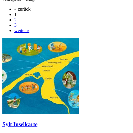
« zurück
1
2
3
weiter »
Sylt Inselkarte