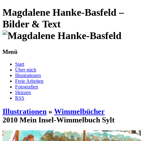
Magdalene Hanke-Basfeld –
Bilder & Text
Menü
Start
Über mich
Illustrationen
Freie Arbeiten
Fotografien
Skizzen
RSS
Illustrationen
»
Wimmelbücher
2010 Mein Insel-Wimmelbuch Sylt