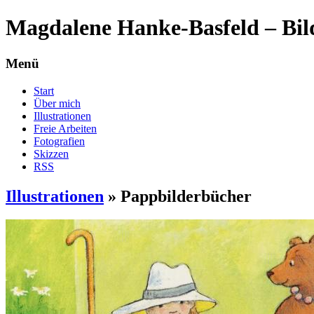
Magdalene Hanke-Basfeld – Bil
Menü
Start
Über mich
Illustrationen
Freie Arbeiten
Fotografien
Skizzen
RSS
Illustrationen
»
Pappbilderbücher