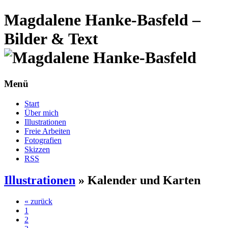
Magdalene Hanke-Basfeld –
Bilder & Text
Menü
Start
Über mich
Illustrationen
Freie Arbeiten
Fotografien
Skizzen
RSS
Illustrationen
»
Kalender und Karten
« zurück
1
2