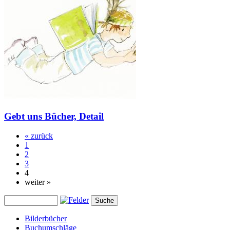
Gebt uns Bücher, Detail
« zurück
1
2
3
4
weiter »
Bilderbücher
Buchumschläge