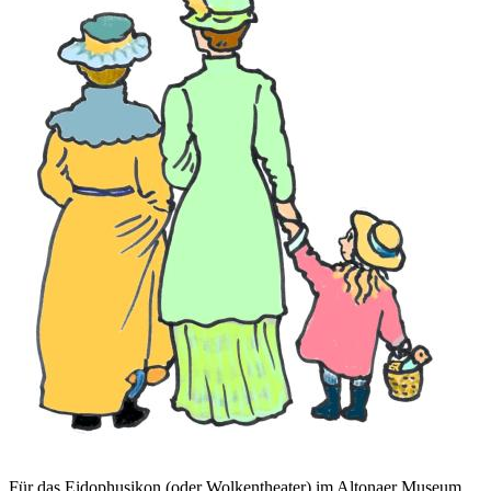
Für das Eidophusikon (oder Wolkentheater) im Altonaer Museum